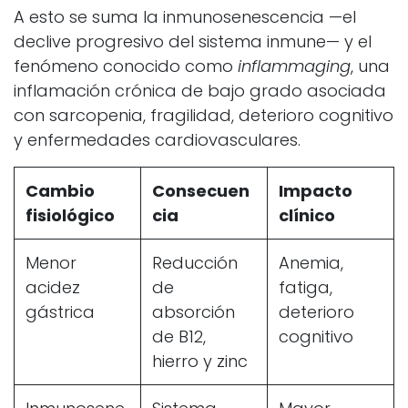
A esto se suma la inmunosenescencia —el
declive progresivo del sistema inmune— y el
fenómeno conocido como
inflammaging
, una
inflamación crónica de bajo grado asociada
con sarcopenia, fragilidad, deterioro cognitivo
y enfermedades cardiovasculares.
Cambio
Consecuen
Impacto
fisiológico
cia
clínico
Menor
Reducción
Anemia,
acidez
de
fatiga,
gástrica
absorción
deterioro
de B12,
cognitivo
hierro y zinc