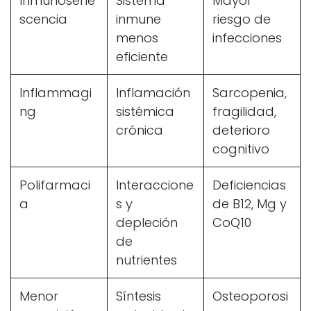
Inmunosene
Sistema
Mayor
scencia
inmune
riesgo de
menos
infecciones
eficiente
Inflammagi
Inflamación
Sarcopenia,
ng
sistémica
fragilidad,
crónica
deterioro
cognitivo
Polifarmaci
Interaccione
Deficiencias
a
s y
de B12, Mg y
depleción
CoQ10
de
nutrientes
Menor
Síntesis
Osteoporosi