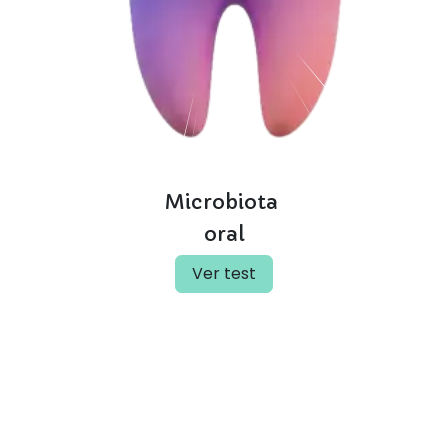
Microbiota
oral
Ver test