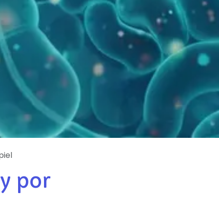
piel
 y por