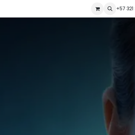
Tienda
Nosotros
‪+57 321