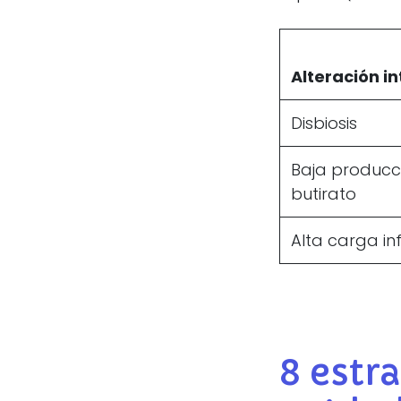
Alteración in
Disbiosis
Baja producc
butirato
Alta carga in
8 estr