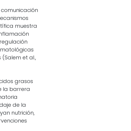
de comunicación
 mecanismos
tífica muestra
 inflamación
sregulación
ermatológicas
(Salem et al.,
cidos grasos
 la barrera
matoria
daje de la
yan nutrición,
rvenciones