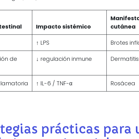
Manifest
testinal
Impacto sistémico
cutánea
↑ LPS
Brotes inf
ión de
↓ regulación inmune
Dermatitis
flamatoria
↑ IL-6 / TNF-α
Rosácea
ategias prácticas para 