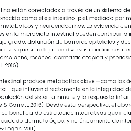
ntestino están conectados a través de un sistema 
conocido como el eje intestino-piel, mediado por
 metabólicos y neuroendocrinos. La evidencia cien
s en la microbiota intestinal pueden contribuir a
jo grado, disfunción de barreras epiteliales y de
rocesos que se reflejan en diversas condiciones d
omo acné, rosácea, dermatitis atópica y psoriasis 
l., 2016).
intestinal produce metabolitos clave —como los á
a— que influyen directamente en la integridad de
modulación del sistema inmune y la respuesta infla
 & Garrett, 2016). Desde esta perspectiva, el abor
l se beneficia de estrategias integrativas que inclu
 y cuidado dermatológico, y no únicamente de inte
 Logan, 2011).