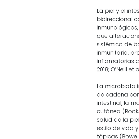
La piel y el i
bidireccional 
inmunológicos,
que alteracione
sistémica de ba
inmunitaria, p
inflamatorias c
2018; O’Neill et a
La microbiota 
de cadena cort
intestinal, la 
cutánea (Rooks
salud de la pie
estilo de vida
tópicas (Bowe &