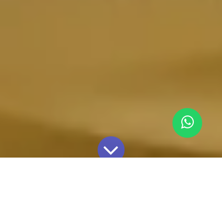
Blog Astrolab
Efectos sobre el microbioma infantil validado científicamente por EAFIT - Astrolab